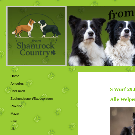
Home
Aktuelles
S Wurf 29.
über mich
Alle Welpe
Zughundesport/Saccowagen
Roxane
Maze
Five
Lilo