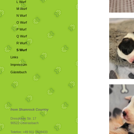
L Wurf
M Wurf
N Wurf
O Wurf
P Wurf
Q Wurf
R Wurf
S Wurf
Links
Impressum
Gästebuch
from Shamrock Country
Dresdener Str. 17
90522 Oberasbach
Telefon: +49 911 7428433