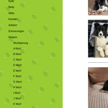
Kylie
Betty
Abby
Kontakt
Anfahrt
Erinnerungen
Welpen
Wurfplanung
A Wurf
B Wurf
C Wurf
D Wurf
E Wurf
F Wurf
G Wurf
H Wurf
I Wurf
J Wurf
K Wurf