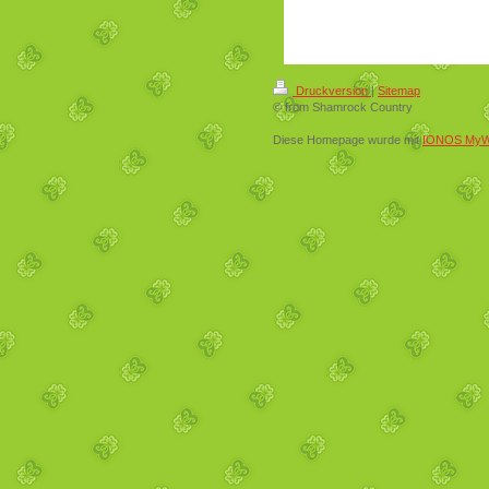
Druckversion
|
Sitemap
© from Shamrock Country
Diese Homepage wurde mit
IONOS MyW