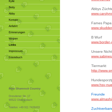
Kylie
Betty
Abbys Züchte
www.carolyn
Abby
Kontakt
Fames Papa
Anfahrt
www.skudde
Erinnerungen
B Wurf
Welpen
www.border-c
Links
Impressum
Unsere Nich
www.sabines
Gästebuch
Tiermarkt
http://www.s
Hundesporzt
www.hsv-nue
from Shamrock Country
Freunde
Dresdener Str. 17
www.almashi
90522 Oberasbach
Telefon: +49 911 7428433
Zuchtverban