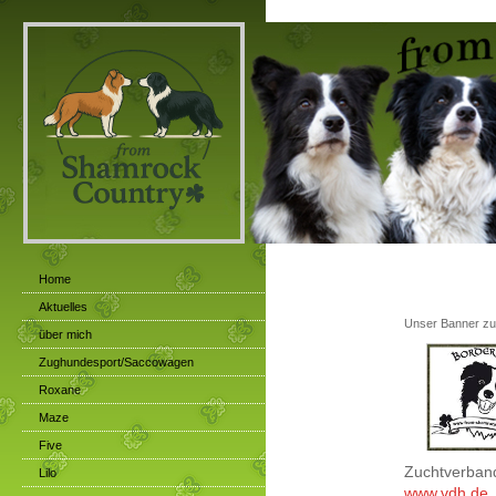
Home
Aktuelles
Unser Banner z
über mich
Zughundesport/Saccowagen
Roxane
Maze
Five
Zuchtverban
Lilo
www.vdh.de