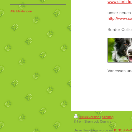
www.cfbrh-lg
Alle Meldungen
unser neues
http://www.s
Border Collie
Vanessas un
Druckversion
|
Sitemap
© from Shamrock Country
Diese Homepage wurde mit
IONOS MyW